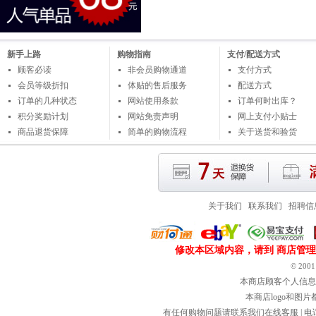
新手上路
购物指南
支付/配送方式
顾客必读
非会员购物通道
支付方式
会员等级折扣
体贴的售后服务
配送方式
订单的几种状态
网站使用条款
订单何时出库？
积分奖励计划
网站免责声明
网上支付小贴士
商品退货保障
简单的购物流程
关于送货和验货
关于我们
联系我们
招聘信
修改本区域内容，请到
商店管理
© 2001～
本商店顾客个人信息
本商店logo和图
有任何购物问题请联系我们在线客服 | 电话：800