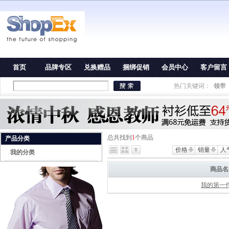
首页
品牌专区
兑换赠品
捆绑促销
会员中心
客户留言
热门关键词：
领带
总共找到
1
个商品
产品分类
价格
销量
人
我的分类
商品名
我的第一