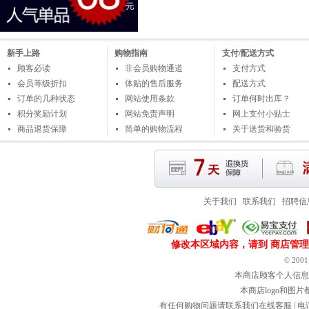
新手上路
购物指南
支付/配送方式
顾客必读
非会员购物通道
支付方式
会员等级折扣
体贴的售后服务
配送方式
订单的几种状态
网站使用条款
订单何时出库？
积分奖励计划
网站免责声明
网上支付小贴士
商品退货保障
简单的购物流程
关于送货和验货
关于我们
联系我们
招聘信
修改本区域内容，请到
商店管理
© 2001～
本商店顾客个人信息
本商店logo和图
有任何购物问题请联系我们在线客服 | 电话：800