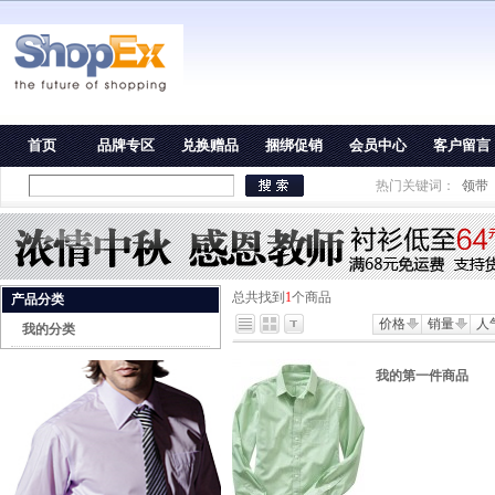
首页
品牌专区
兑换赠品
捆绑促销
会员中心
客户留言
热门关键词：
领带
总共找到
1
个商品
产品分类
价格
销量
人
我的分类
我的第一件商品